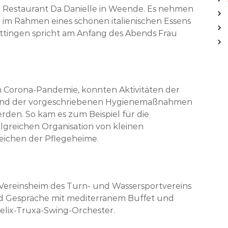
 Restaurant Da Danielle in Weende. Es nehmen
e
e im Rahmen eines schönen italienischen Essens
n
Göttingen spricht am Anfang des Abends Frau
n
a
c
h
:
n Corona-Pandemie, konnten Aktivitäten der
grund der vorgeschriebenen Hygienemaßnahmen
rden. So kam es zum Beispiel für die
greichen Organisation von kleinen
ichen der Pflegeheime.
Vereinsheim des Turn- und Wassersportvereins
d Gespräche mit mediterranem Buffet und
elix-Truxa-Swing-Orchester.