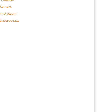
e
h
Kontakt
n
e
Impressum
n
Datenschutz